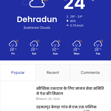
24
Dehradun
29º - 24º
90%
0.76 km/h
Scattered Clouds
29
29
30
29
26
℃
℃
℃
℃
℃
Fri
Sat
Sun
Mon
Tue
Popular
Recent
Comments
स्वैच्छिक रक्तदान के लिए मानव सेवा समिति
ने पेश की मिसाल
March 29, 2024
रहमतपुर बेलड़ा गांव मे एम.एस.पब्लिक