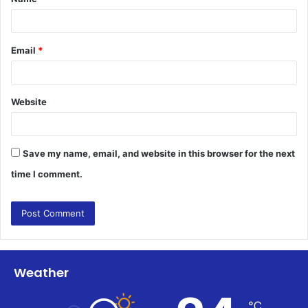
*
Email
*
Website
Save my name, email, and website in this browser for the next
time I comment.
Weather
℃