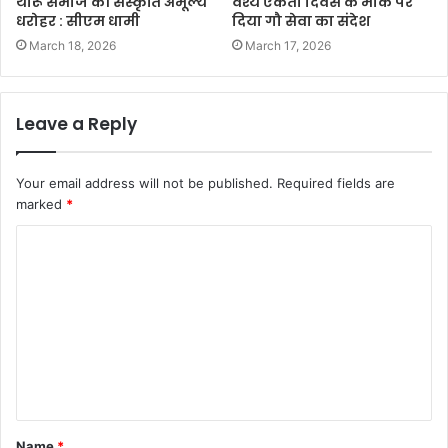
थारू समाज की संस्कृति अमूल्य
वैश्य एकता दिवस के मौके पर
धरोहर : सीएम धामी
दिया गौ सेवा का संदेश
March 18, 2026
March 17, 2026
Leave a Reply
Your email address will not be published.
Required fields are
marked
*
C
o
m
m
e
n
t
Name
*