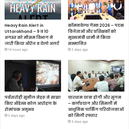
Heavy Rain Alert in
कॉमनवेल्थ गेम्स 2026 – पदक
Uttarakhand – 9 व 10
विजेताओं और प्रशिक्षकों को
अगस्त को मौसम विभाग ने
मुख्यमंत्री धामी ने किया
जारी किया ऑरेंज व येलो अलर्ट
सम्मानित
14 hours ago
2 days ago
पर्वतारोही सुनील नेहरू ने साझा
चारधाम यात्रा होगी और सुगम
किए ऑडेन्स कोल आरोहण के
– कर्णप्रयाग और सिमली में
रोमांचक अनुभव
आधुनिक पार्किंग परियोजनाओं
को मिली रफ्तार
2 days ago
3 days ago