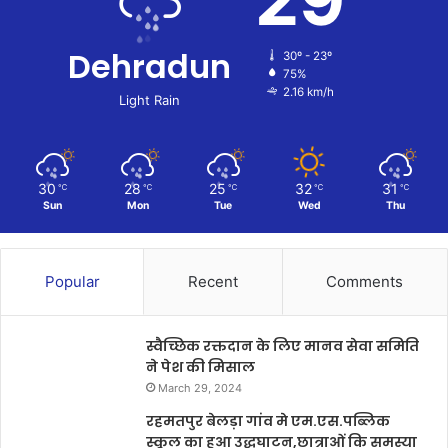
Dehradun
30º - 23º
75%
2.16 km/h
Light Rain
30
28
25
32
31
℃
℃
℃
℃
℃
Sun
Mon
Tue
Wed
Thu
Popular
Recent
Comments
स्वैच्छिक रक्तदान के लिए मानव सेवा समिति
ने पेश की मिसाल
March 29, 2024
रहमतपुर बेलड़ा गांव मे एम.एस.पब्लिक
स्कूल का हुआ उद्धघाटन,छात्राओं कि समस्या