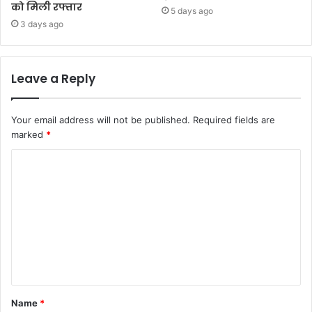
को मिली रफ्तार
5 days ago
3 days ago
Leave a Reply
Your email address will not be published.
Required fields are
marked
*
C
o
m
m
e
n
t
Name
*
*