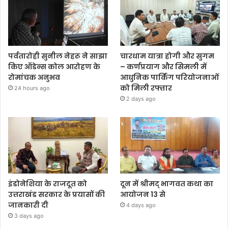
पर्वतारोही सुनील नेहरू ने साझा
चारधाम यात्रा होगी और सुगम
किए ऑडेन्स कोल आरोहण के
– कर्णप्रयाग और सिमली में
रोमांचक अनुभव
आधुनिक पार्किंग परियोजनाओं
को मिली रफ्तार
24 hours ago
2 days ago
इंडोनेशिया के राजदूत को
दून में श्रीमद् भागवत कथा का
उत्तराखंड सरकार के प्रयासों की
आयोजन 13 से
जानकारी दी
4 days ago
3 days ago