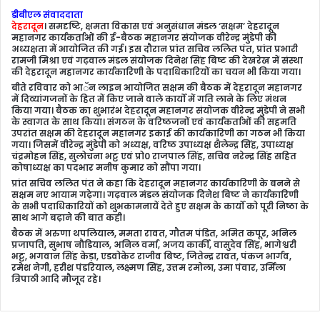
डीबीएल संवाददाता
देहरादून
।
समदृष्टि, क्षमता विकास एवं अनुसंधान मंडल ‘सक्षम’ देहरादून
महानगर कार्यकर्ताओं की ई-बैठक महानगर संयोजक वीरेन्द्र मुंडेपी की
अध्यक्षता में आयोजित की गई। इस दौरान प्रांत सचिव ललित पंत, प्रांत प्रभारी
रामजी मिश्रा एवं गढ़वाल मंडल संयोजक दिनेश सिंह बिष्ट की देखरेख में संस्था
की देहरादून महानगर कार्यकारिणी के पदाधिकारियों का चयन भी किया गया।
बीते रविवार को आॅन लाइन आयोजित सक्षम की बैठक में देहरादून महानगर
में दिव्यांगजनों के हित में किए जाने वाले कार्यों में गति लाने के लिए मंथन
किया गया। बैठक का शुभारंभ देहरादून महानगर संयोजक वीरेन्द्र मुंडेपी ने सभी
के स्वागत के साथ किया। संगठन के वरिष्ठजनों एवं कार्यकर्ताओं की सहमति
उपरांत सक्षम की देहरादून महानगर इकाई की कार्यकारिणी का गठन भी किया
गया। जिसमें वीरेन्द्र मुंडेपी को अध्यक्ष, वरिष्ठ उपाध्यक्ष शैलेन्द्र सिंह, उपाध्यक्ष
चंद्रमोहन सिंह, सुलोचना भट्ट एवं प्रो0 राजपाल सिंह, सचिव नरेन्द्र सिंह सहित
कोषाध्यक्ष का पदभार मनीष कुमार को सौंपा गया।
प्रांत सचिव ललित पंत ने कहा कि देहरादून महानगर कार्यकारिणी के बनने से
सक्षम नए आयाम गढ़ेगा। गढ़वाल मंडल संयोजक दिनेश बिष्ट ने कार्यकारिणी
के सभी पदाधिकारियों को शुभकामनायें देते हुए सक्षम के कार्यों को पूरी निष्ठा के
साथ आगे बढ़ाने की बात कही।
बैठक में अरुणा थपलियाल, ममता रावत, गौतम पंडित, अमित कपूर, अनिल
प्रजापति, सुभाष नौडियाल, अनिल वर्मा, अजय कार्की, वासुदेव सिंह, भागेश्वरी
भट्ट, भगवान सिंह केड़ा, एडवोकेट राजीव बिष्ट, जितेन्द्र रावत, पंकज भार्गव,
रमेश नेगी, हरीश पंडरियाल, लक्ष्मण सिंह, उत्तम रमोला, उमा पंवार, उर्मिला
त्रिपाठी आदि मौजूद रहे।