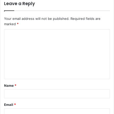
Leave a Reply
Your email address will not be published.
Required fields are
marked
*
C
o
m
m
e
n
t
Name
*
*
Email
*