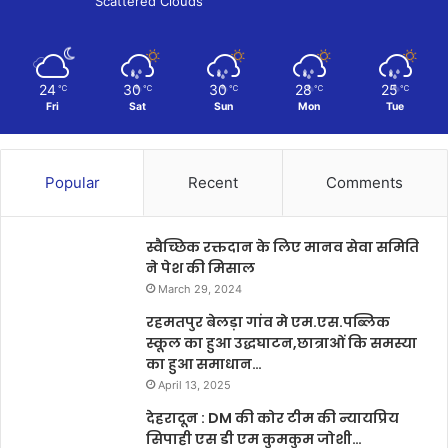
Scattered Clouds
24
30
30
28
25
℃
℃
℃
℃
℃
Fri
Sat
Sun
Mon
Tue
Popular
Recent
Comments
स्वैच्छिक रक्तदान के लिए मानव सेवा समिति
ने पेश की मिसाल
March 29, 2024
रहमतपुर बेलड़ा गांव मे एम.एस.पब्लिक
स्कूल का हुआ उद्धघाटन,छात्राओं कि समस्या
का हुआ समाधान…
April 13, 2025
देहरादून : DM की कोर टीम की न्यायप्रिय
सिपाही एस डी एम कुमकुम जोशी…