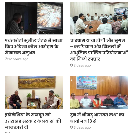
पर्वतारोही सुनील नेहरू ने साझा
चारधाम यात्रा होगी और सुगम
किए ऑडेन्स कोल आरोहण के
– कर्णप्रयाग और सिमली में
रोमांचक अनुभव
आधुनिक पार्किंग परियोजनाओं
को मिली रफ्तार
12 hours ago
2 days ago
इंडोनेशिया के राजदूत को
दून में श्रीमद् भागवत कथा का
उत्तराखंड सरकार के प्रयासों की
आयोजन 13 से
जानकारी दी
3 days ago