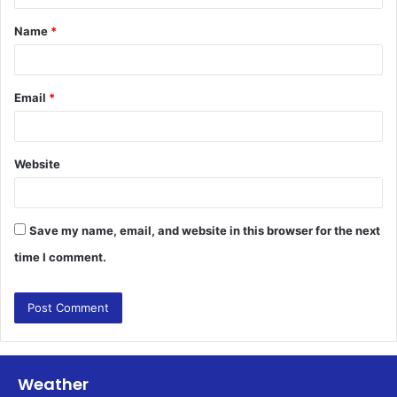
t
Name
*
*
Email
*
Website
Save my name, email, and website in this browser for the next
time I comment.
Weather