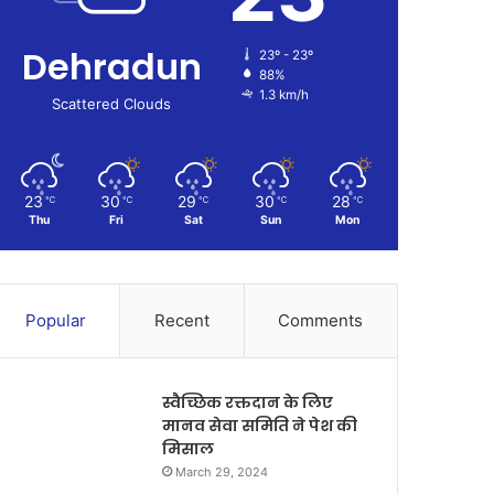
Dehradun
23º - 23º
88%
1.3 km/h
Scattered Clouds
23
30
29
30
28
℃
℃
℃
℃
℃
Thu
Fri
Sat
Sun
Mon
Popular
Recent
Comments
स्वैच्छिक रक्तदान के लिए
मानव सेवा समिति ने पेश की
मिसाल
March 29, 2024