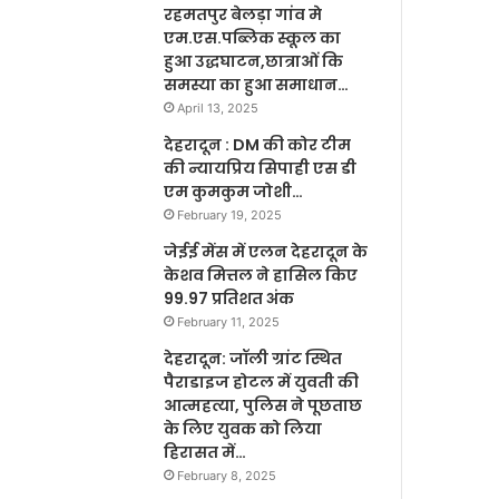
रहमतपुर बेलड़ा गांव मे
एम.एस.पब्लिक स्कूल का
हुआ उद्धघाटन,छात्राओं कि
समस्या का हुआ समाधान…
April 13, 2025
देहरादून : DM की कोर टीम
की न्यायप्रिय सिपाही एस डी
एम कुमकुम जोशी…
February 19, 2025
जेईई मेंस में एलन देहरादून के
केशव मित्तल ने हासिल किए
99.97 प्रतिशत अंक
February 11, 2025
देहरादून: जॉली ग्रांट स्थित
पैराडाइज होटल में युवती की
आत्महत्या, पुलिस ने पूछताछ
के लिए युवक को लिया
हिरासत में…
February 8, 2025