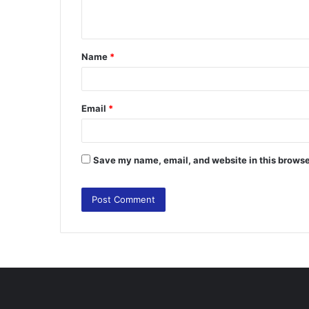
n
t
Name
*
*
Email
*
Save my name, email, and website in this browse