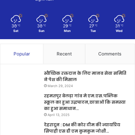
30
30
29
27
31
℃
℃
℃
℃
℃
Sat
Sun
Mon
Tue
Wed
Popular
Recent
Comments
स्वैच्छिक रक्तदान के लिए मानव सेवा समिति
ने पेश की मिसाल
March 29, 2024
रहमतपुर बेलड़ा गांव मे एम.एस.पब्लिक
स्कूल का हुआ उद्धघाटन,छात्राओं कि समस्या
का हुआ समाधान…
April 13, 2025
देहरादून : DM की कोर टीम की न्यायप्रिय
सिपाही एस डी एम कुमकुम जोशी…