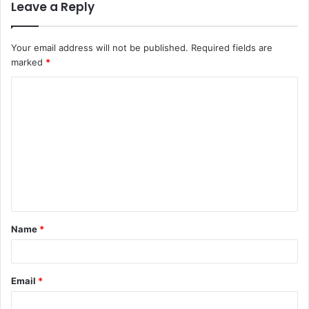
Leave a Reply
Your email address will not be published.
Required fields are
marked
*
C
o
m
m
e
n
t
Name
*
*
Email
*