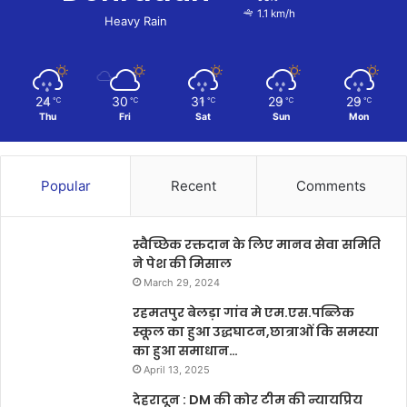
1.1 km/h
Heavy Rain
24
30
31
29
29
℃
℃
℃
℃
℃
Thu
Fri
Sat
Sun
Mon
Popular
Recent
Comments
स्वैच्छिक रक्तदान के लिए मानव सेवा समिति
ने पेश की मिसाल
March 29, 2024
रहमतपुर बेलड़ा गांव मे एम.एस.पब्लिक
स्कूल का हुआ उद्धघाटन,छात्राओं कि समस्या
का हुआ समाधान…
April 13, 2025
देहरादून : DM की कोर टीम की न्यायप्रिय