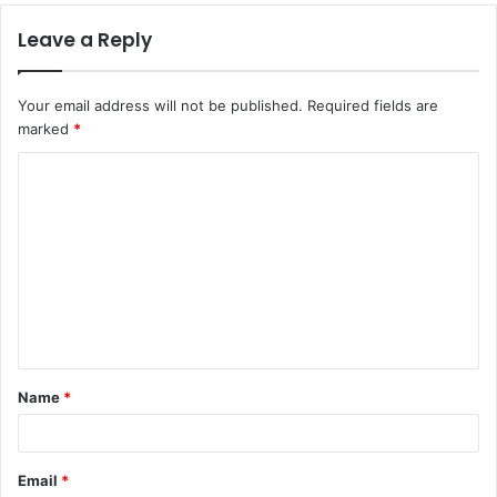
Leave a Reply
Your email address will not be published.
Required fields are
marked
*
C
o
m
m
e
n
t
Name
*
*
Email
*