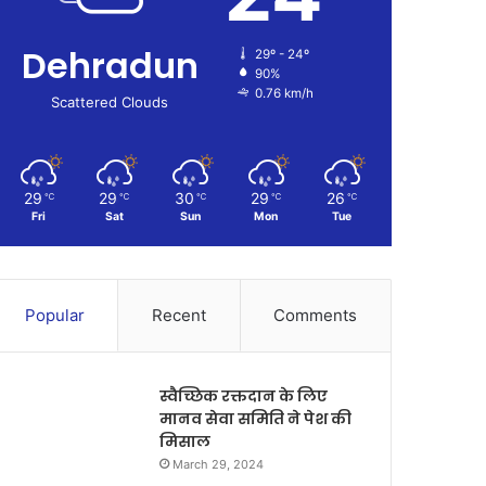
Dehradun
29º - 24º
90%
0.76 km/h
Scattered Clouds
29
29
30
29
26
℃
℃
℃
℃
℃
Fri
Sat
Sun
Mon
Tue
Popular
Recent
Comments
स्वैच्छिक रक्तदान के लिए
मानव सेवा समिति ने पेश की
मिसाल
March 29, 2024