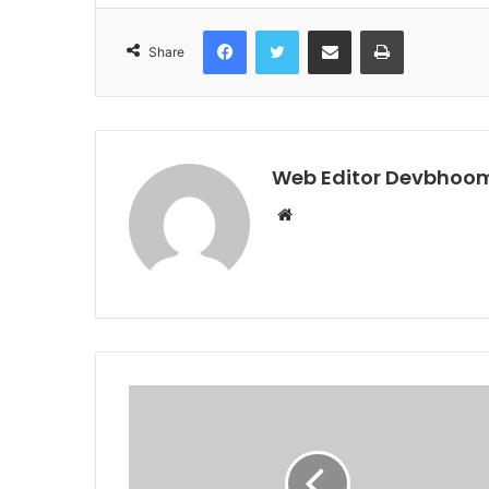
Facebook
Twitter
Share via Email
Print
Share
Web Editor Devbhoom
Website