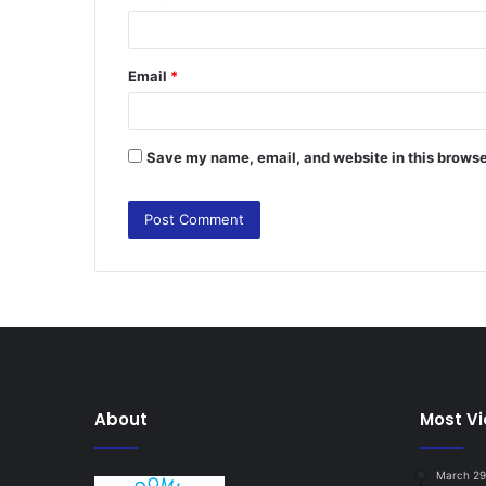
Email
*
Save my name, email, and website in this browse
About
Most V
March 29