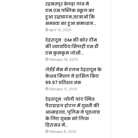
रहमतपुर बेलड़ा गांव मे
एम.एस.पब्लिक स्कूल का
हुआ उद्धघाटन,छात्राओं कि
समस्या का हुआ समाधान…
April 13, 2025
देहरादून : DM की कोर टीम
की न्यायप्रिय सिपाही एस डी
एम कुमकुम जोशी…
February 19, 2025
जेईई मेंस में एलन देहरादून के
केशव मित्तल ने हासिल किए
99.97 प्रतिशत अंक
February 11, 2025
देहरादून: जॉली ग्रांट स्थित
पैराडाइज होटल में युवती की
आत्महत्या, पुलिस ने पूछताछ
के लिए युवक को लिया
हिरासत में…
February 8, 2025