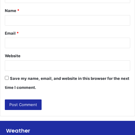
t
Name
*
*
Email
*
Website
Save my name, email, and website in this browser for the next
time I comment.
Weather