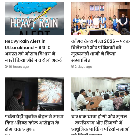
Heavy Rain Alert in
कॉमनवेल्थ गेम्स 2026 – पदक
Uttarakhand – 9 व 10
विजेताओं और प्रशिक्षकों को
अगस्त को मौसम विभाग ने
मुख्यमंत्री धामी ने किया
जारी किया ऑरेंज व येलो अलर्ट
सम्मानित
16 hours ago
2 days ago
पर्वतारोही सुनील नेहरू ने साझा
चारधाम यात्रा होगी और सुगम
किए ऑडेन्स कोल आरोहण के
– कर्णप्रयाग और सिमली में
रोमांचक अनुभव
आधुनिक पार्किंग परियोजनाओं