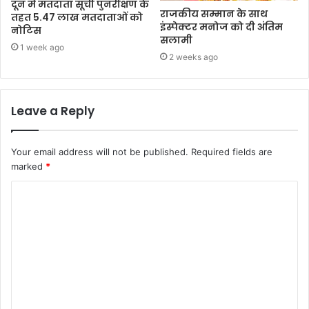
दून में मतदाता सूची पुनरीक्षण के
राजकीय सम्मान के साथ
तहत 5.47 लाख मतदाताओं को
इंस्पेक्टर मनोज को दी अंतिम
नोटिस
सलामी
1 week ago
2 weeks ago
Leave a Reply
Your email address will not be published.
Required fields are
marked
*
C
o
m
m
e
n