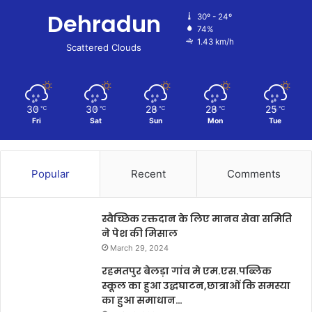
Dehradun
30º - 24º
74%
1.43 km/h
Scattered Clouds
30
30
28
28
25
℃
℃
℃
℃
℃
Fri
Sat
Sun
Mon
Tue
Popular
Recent
Comments
स्वैच्छिक रक्तदान के लिए मानव सेवा समिति
ने पेश की मिसाल
March 29, 2024
रहमतपुर बेलड़ा गांव मे एम.एस.पब्लिक
स्कूल का हुआ उद्धघाटन,छात्राओं कि समस्या
का हुआ समाधान…