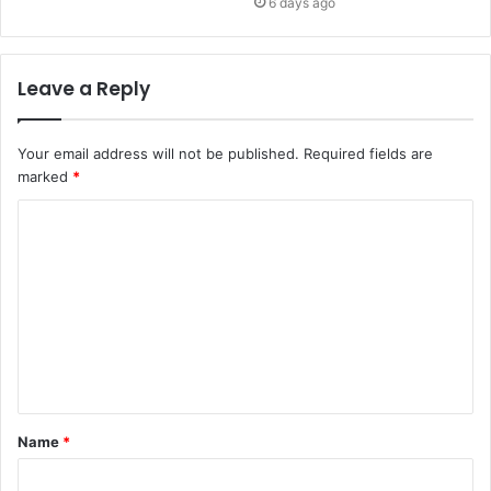
6 days ago
Leave a Reply
Your email address will not be published.
Required fields are
marked
*
C
o
m
m
e
n
t
Name
*
*