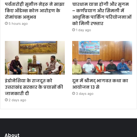
पर्वतारोही सुनील नेहरू ने साझा
चारधाम यात्रा होगी और सुगम
किए ऑडेन्स कोल आरोहण के
– कर्णप्रयाग और सिमली में
रोमांचक अनुभव
आधुनिक पार्किंग परियोजनाओं
को मिली रफ्तार
5 hours ago
1 day ago
इंडोनेशिया के राजदूत को
दून में श्रीमद् भागवत कथा का
उत्तराखंड सरकार के प्रयासों की
आयोजन 13 से
जानकारी दी
3 days ago
2 days ago
About