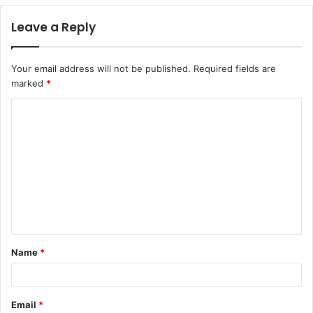
Leave a Reply
Your email address will not be published.
Required fields are
marked
*
C
o
m
m
e
n
t
Name
*
*
Email
*