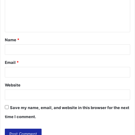
m
e
n
t
Name
*
*
Email
*
Website
Save my name, email, and website in this browser for the next
time I comment.