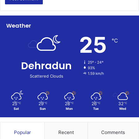
Weather
25
℃
Dehradun
25º - 24º
93%
1.59 km/h
Scattered Clouds
25
29
28
26
32
℃
℃
℃
℃
℃
Sat
Sun
Mon
Tue
Wed
Popular
Recent
Comments