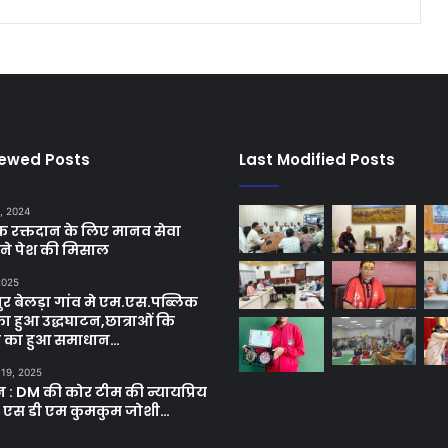
iewed Posts
Last Modified Posts
, 2024
छिक रक्तदान के लिए मानव सेवा
ने पेश की मिसाल
 2025
र बेलड़ा गांव मे एम.एस.पब्लिक
का हुआ उद्धघाटन,छात्राओं कि
ा का हुआ समाधान…
 19, 2025
ून : DM की कोर टीम की न्यायप्रिय
ी एस डी एम कुमकुम जोशी…