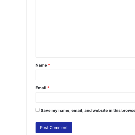
C
o
m
m
e
n
t
Name
*
*
Email
*
Save my name, email, and website in this browse