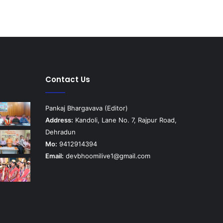
Contact Us
Pankaj Bhargavava (Editor)
Address:
Kandoli, Lane No. 7, Rajpur Road,
Dehradun
Mo:
9412914394
Email:
devbhoomilive1@gmail.com