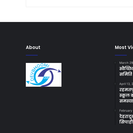
About
Most V
March 29
स्वैच्
समिति 
April 13,
रहमतपु
स्कूल 
समस्य
February
देहराद
सिपाह