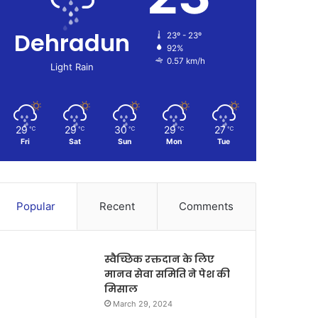
Dehradun
23º - 23º
92%
0.57 km/h
Light Rain
29
29
30
29
27
℃
℃
℃
℃
℃
Fri
Sat
Sun
Mon
Tue
Popular
Recent
Comments
स्वैच्छिक रक्तदान के लिए
मानव सेवा समिति ने पेश की
मिसाल
March 29, 2024