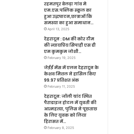
रहमतपुर बेलड़ा गांव मे
एम.एस.पब्लिक स्कूल का
हुआ उद्धघाटन,छात्राओं कि
समस्या का हुआ समाधान…
April 13, 2025
देहरादून : DM की कोर टीम
की न्यायप्रिय सिपाही एस डी
एम कुमकुम जोशी…
February 19, 2025
जेईई मेंस में एलन देहरादून के
केशव मित्तल ने हासिल किए
99.97 प्रतिशत अंक
February 11, 2025
देहरादून: जॉली ग्रांट स्थित
पैराडाइज होटल में युवती की
आत्महत्या, पुलिस ने पूछताछ
के लिए युवक को लिया
हिरासत में…
February 8, 2025