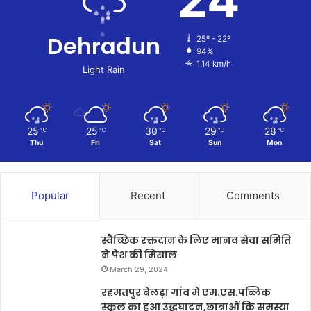
Dehradun
25º - 22º
94%
1.14 km/h
Light Rain
25
25
30
29
28
℃
℃
℃
℃
℃
Thu
Fri
Sat
Sun
Mon
Popular
Recent
Comments
स्वैच्छिक रक्तदान के लिए मानव सेवा समिति
ने पेश की मिसाल
March 29, 2024
रहमतपुर बेलड़ा गांव मे एम.एस.पब्लिक
स्कूल का हुआ उद्धघाटन,छात्राओं कि समस्या