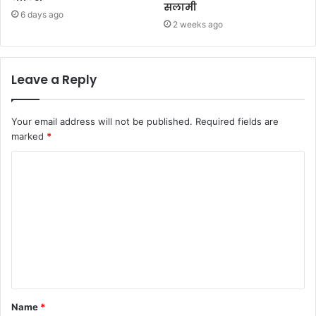
सलामी
6 days ago
2 weeks ago
Leave a Reply
Your email address will not be published.
Required fields are
marked
*
C
o
m
m
e
n
t
Name
*
*