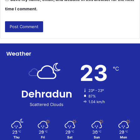
time I comment.
Weather
23
℃
Dehradun
23º - 23º
87%
1.04 km/h
Scattered Clouds
23
29
29
30
29
℃
℃
℃
℃
℃
Thu
Fri
Sat
Sun
Mon