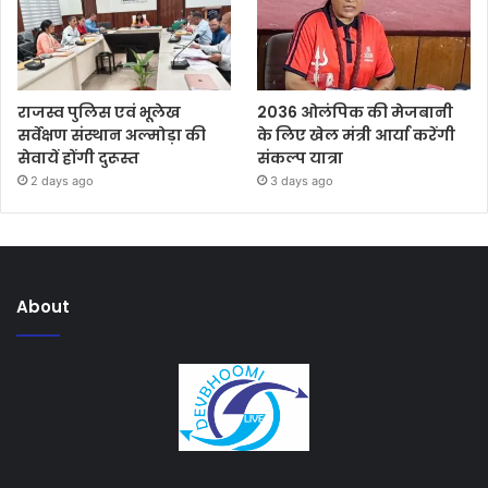
राजस्व पुलिस एवं भूलेख
2036 ओलंपिक की मेजबानी
सर्वेक्षण संस्थान अल्मोड़ा की
के लिए खेल मंत्री आर्या करेंगी
सेवायें होंगी दुरूस्त
संकल्प यात्रा
2 days ago
3 days ago
About