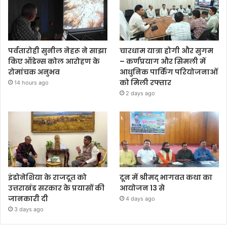
पर्वतारोही सुनील नेहरू ने साझा
चारधाम यात्रा होगी और सुगम
किए ऑडेन्स कोल आरोहण के
– कर्णप्रयाग और सिमली में
रोमांचक अनुभव
आधुनिक पार्किंग परियोजनाओं
को मिली रफ्तार
14 hours ago
2 days ago
इंडोनेशिया के राजदूत को
दून में श्रीमद् भागवत कथा का
उत्तराखंड सरकार के प्रयासों की
आयोजन 13 से
जानकारी दी
4 days ago
3 days ago