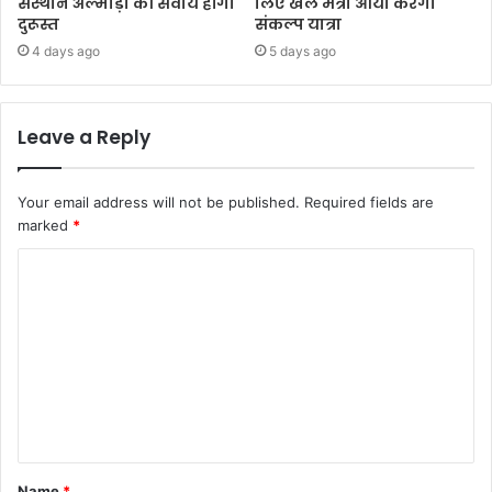
संस्थान अल्मोड़ा की सेवायें होंगी
लिए खेल मंत्री आर्या करेंगी
दुरूस्त
संकल्प यात्रा
4 days ago
5 days ago
Leave a Reply
Your email address will not be published.
Required fields are
marked
*
C
o
m
m
e
n
t
Name
*