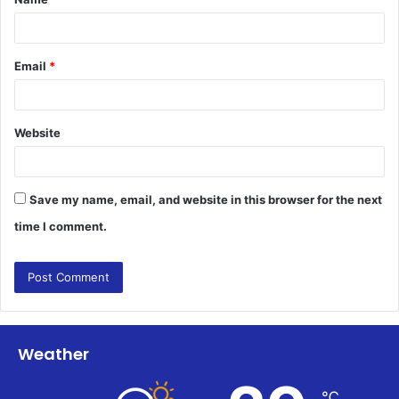
*
Email
*
Website
Save my name, email, and website in this browser for the next
time I comment.
Weather
℃