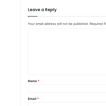
Leave a Reply
Your email address will not be published.
Required f
C
o
m
m
e
n
t
Name
*
*
Email
*