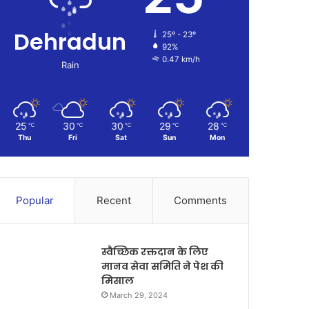
Dehradun
25º - 23º
92%
0.47 km/h
Rain
25
30
30
29
28
℃
℃
℃
℃
℃
Thu
Fri
Sat
Sun
Mon
Popular
Recent
Comments
स्वैच्छिक रक्तदान के लिए
मानव सेवा समिति ने पेश की
मिसाल
March 29, 2024