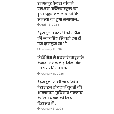
रहमतपुर बेलड़ा गांव मे
एम.एस.पब्लिक स्कूल का
हुआ उद्धघाटन,छात्राओं कि
समस्या का हुआ समाधान…
April 13, 2025
देहरादून : DM की कोर टीम
की न्यायप्रिय सिपाही एस डी
एम कुमकुम जोशी…
February 19, 2025
जेईई मेंस में एलन देहरादून के
केशव मित्तल ने हासिल किए
99.97 प्रतिशत अंक
February 11, 2025
देहरादून: जॉली ग्रांट स्थित
पैराडाइज होटल में युवती की
आत्महत्या, पुलिस ने पूछताछ
के लिए युवक को लिया
हिरासत में…
February 8, 2025