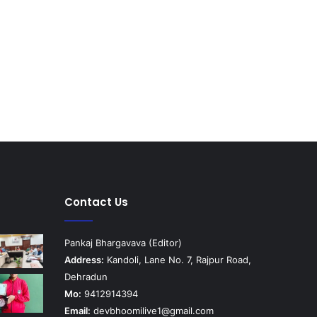
Contact Us
Pankaj Bhargavava (Editor)
Address:
Kandoli, Lane No. 7, Rajpur Road,
Dehradun
Mo:
9412914394
Email:
devbhoomilive1@gmail.com