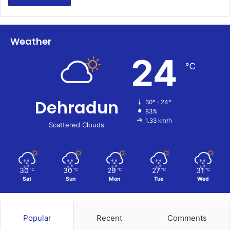
Weather
24
℃
Dehradun
30º - 24º
83%
1.33 km/h
Scattered Clouds
30
30
29
27
31
℃
℃
℃
℃
℃
Sat
Sun
Mon
Tue
Wed
Popular
Recent
Comments