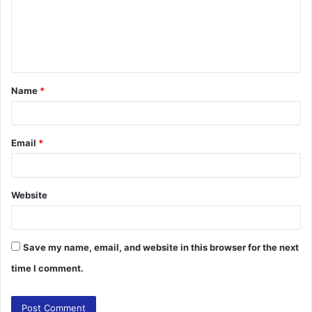
m
e
n
t
Name
*
*
Email
*
Website
Save my name, email, and website in this browser for the next
time I comment.