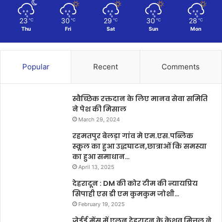
23
30
29
30
28
℃
℃
℃
℃
℃
Thu
Fri
Sat
Sun
Mon
Popular
Recent
Comments
स्वैच्छिक रक्तदान के लिए मानव सेवा समिति
ने पेश की मिसाल
March 29, 2024
रहमतपुर बेलड़ा गांव मे एम.एस.पब्लिक
स्कूल का हुआ उद्धघाटन,छात्राओं कि समस्या
का हुआ समाधान…
April 13, 2025
देहरादून : DM की कोर टीम की न्यायप्रिय
सिपाही एस डी एम कुमकुम जोशी…
February 19, 2025
जेईई मेंस में एलन देहरादून के केशव मित्तल ने