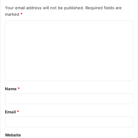
Your email address will not be published.
Required fields are
marked
*
C
o
m
m
e
n
t
Name
*
*
Email
*
Website