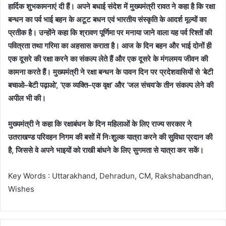
हार्दिक
शुभकामनाएं
दी
हैं।
अपने
बधाई
संदेश
में
मुख्यमंत्री
रावत
ने
कहा
है
कि
रक्षा
बन्धन
का
पर्व
भाई
बहन
के
अटूट
बधन
एवं
भारतीय
संस्कृति
के
आदर्श
मूल्यों
का
प्रतीक
है।
उन्होंने
कहा
कि
श्रावण
पूर्णिमा
पर
मनाया
जाने
वाला
यह
पर्व
रिश्तों
की
पवित्रता
तथा
गरिमा
का
अहसास
कराता
है।
आज
के
दिन
बहन
और
भाई
दोनों
ही
एक
दूसरे
की
रक्षा
करने
का
संकल्प
लेते
हैं
और
एक
दूसरे
के
मंगलमय
जीवन
की
कामना
करते
हैं।
मुख्यमंत्री
ने
रक्षा
बन्धन
के
पावन
दिन
पर
प्रदेशवासियों
से
‘
बेटी
बचाओ
–
बेटी
पढ़ाओ
‘
, ‘
एक
व्यक्ति
–
एक
वृक्ष
‘
और
‘
जल
संचय
‘
के
तीन
संकल्प
लेने
की
अपील
भी
की।
मुख्यमंत्री
ने
कहा
कि
रक्षाबंधन
के
दिन
महिलाओं
के
लिए
राज्य
सरकार
ने
उतराखण्ड
परिवहन
निगम
की
बसों
में
निःशुल्क
यात्रा
करने
की
सुविधा
प्रदान
की
है
,
जिससे
वे
अपने
भाइयों
को
राखी
बांधने
के
लिए
सुगमता
से
यात्रा
कर
सकें।
Key Words : Uttarakhand, Dehradun, CM, Rakshabandhan,
Wishes