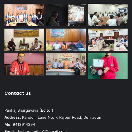
Contact Us
Pankaj Bhargavava (Editor)
Address:
Kandoli, Lane No. 7, Rajpur Road, Dehradun
Mo:
9412914394
Email:
devbhoomilive1@gmail.com