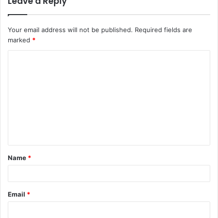
Leave a Reply
Your email address will not be published.
Required fields are
marked
*
C
o
m
m
e
n
t
Name
*
*
Email
*