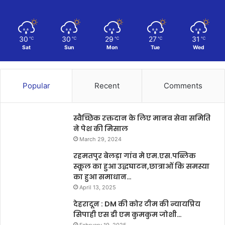
30
30
29
27
31
℃
℃
℃
℃
℃
Sat
Sun
Mon
Tue
Wed
Popular
Recent
Comments
स्वैच्छिक रक्तदान के लिए मानव सेवा समिति
ने पेश की मिसाल
March 29, 2024
रहमतपुर बेलड़ा गांव मे एम.एस.पब्लिक
स्कूल का हुआ उद्धघाटन,छात्राओं कि समस्या
का हुआ समाधान…
April 13, 2025
देहरादून : DM की कोर टीम की न्यायप्रिय
सिपाही एस डी एम कुमकुम जोशी…
February 19, 2025