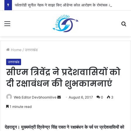
पर्वतारोही सुनील नेहरू ने साझा किए ऑडेन्स कोल आरोहण के रोमांचक अनुभव
Menu
S
fo
Home
/
उत्तराखंड
उत्तराखंड
सीएम त्रिवेंद्र ने प्रदेशवासियों को
दी रक्षाबंधन की शुभकामनाएं
Send
Web Editor Devbhoomilive
August 6, 2017
0
3
an
1 minute read
email
देहरादून।
मुख्यमंत्री
त्रिवेन्द्र
सिंह
रावत
ने
रक्षाबंधन
के
पर्व
पर
प्रदेशवासियों
को