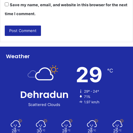
Save my name, email, and website in this browser for the next
time I comment.
Weather
29
℃
Dehradun
29º - 24º
71%
1.97 km/h
Scattered Clouds
28
30
28
28
25
℃
℃
℃
℃
℃