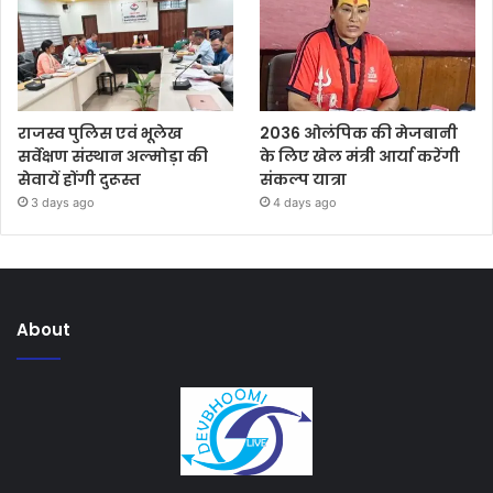
राजस्व पुलिस एवं भूलेख
2036 ओलंपिक की मेजबानी
सर्वेक्षण संस्थान अल्मोड़ा की
के लिए खेल मंत्री आर्या करेंगी
सेवायें होंगी दुरूस्त
संकल्प यात्रा
3 days ago
4 days ago
About