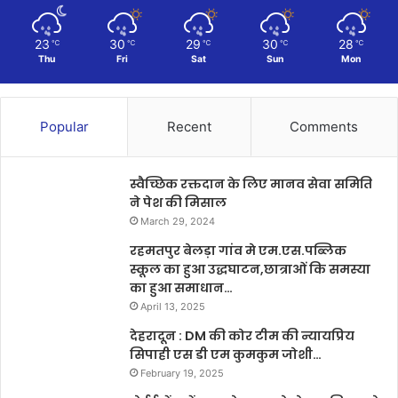
23
30
29
30
28
℃
℃
℃
℃
℃
Thu
Fri
Sat
Sun
Mon
Popular
Recent
Comments
स्वैच्छिक रक्तदान के लिए मानव सेवा समिति
ने पेश की मिसाल
March 29, 2024
रहमतपुर बेलड़ा गांव मे एम.एस.पब्लिक
स्कूल का हुआ उद्धघाटन,छात्राओं कि समस्या
का हुआ समाधान…
April 13, 2025
देहरादून : DM की कोर टीम की न्यायप्रिय
सिपाही एस डी एम कुमकुम जोशी…
February 19, 2025