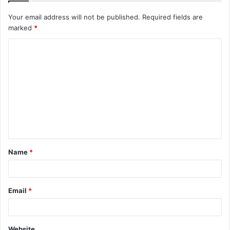
Your email address will not be published.
Required fields are
marked
*
C
o
m
m
e
n
t
Name
*
*
Email
*
Website