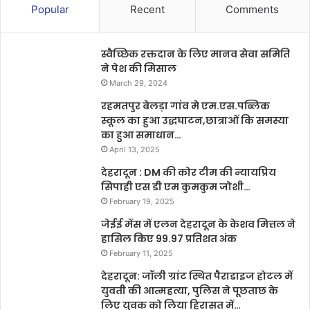
Popular
Recent
Comments
स्वैच्छिक रक्तदान के लिए मानव सेवा समिति
ने पेश की मिसाल
March 29, 2024
रहमतपुर बेलड़ा गांव मे एम.एस.पब्लिक
स्कूल का हुआ उद्धघाटन,छात्राओं कि समस्या
का हुआ समाधान…
April 13, 2025
देहरादून : DM की कोर टीम की न्यायप्रिय
सिपाही एस डी एम कुमकुम जोशी…
February 19, 2025
जेईई मेंस में एलन देहरादून के केशव मित्तल ने
हासिल किए 99.97 प्रतिशत अंक
February 11, 2025
देहरादून: जॉली ग्रांट स्थित पैराडाइज होटल में
युवती की आत्महत्या, पुलिस ने पूछताछ के
लिए युवक को लिया हिरासत में…