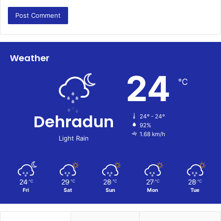
Weather
24
℃
Dehradun
24º - 24º
92%
1.68 km/h
Light Rain
24
29
28
27
28
℃
℃
℃
℃
℃
Fri
Sat
Sun
Mon
Tue