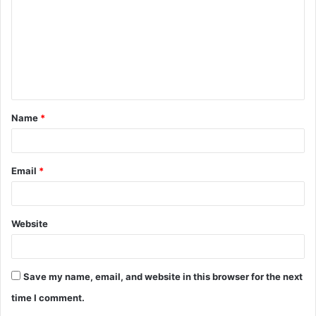
m
m
e
n
t
Name
*
*
Email
*
Website
Save my name, email, and website in this browser for the next
time I comment.