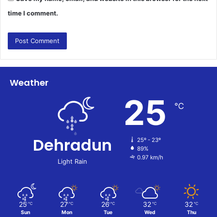
time I comment.
Weather
25
℃
Dehradun
25º - 23º
89%
0.97 km/h
Light Rain
25
27
26
32
32
℃
℃
℃
℃
℃
Sun
Mon
Tue
Wed
Thu