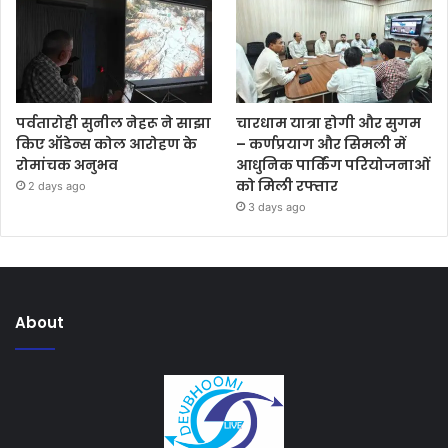
पर्वतारोही सुनील नेहरू ने साझा
चारधाम यात्रा होगी और सुगम
किए ऑडेन्स कोल आरोहण के
– कर्णप्रयाग और सिमली में
रोमांचक अनुभव
आधुनिक पार्किंग परियोजनाओं
को मिली रफ्तार
2 days ago
3 days ago
About