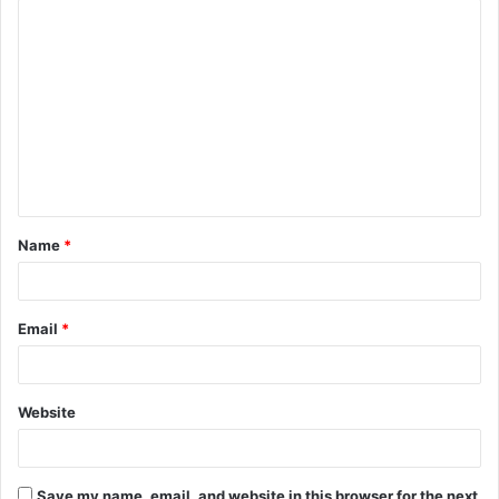
C
o
m
m
e
n
t
Name
*
*
Email
*
Website
Save my name, email, and website in this browser for the next