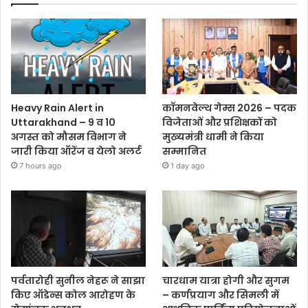
Heavy Rain Alert in
कॉमनवेल्थ गेम्स 2026 – पदक
Uttarakhand – 9 व 10
विजेताओं और प्रशिक्षकों को
अगस्त को मौसम विभाग ने
मुख्यमंत्री धामी ने किया
जारी किया ऑरेंज व येलो अलर्ट
सम्मानित
7 hours ago
1 day ago
पर्वतारोही सुनील नेहरू ने साझा
चारधाम यात्रा होगी और सुगम
किए ऑडेन्स कोल आरोहण के
– कर्णप्रयाग और सिमली में