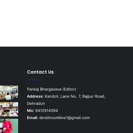
Contact Us
Pankaj Bhargavava (Editor)
Address:
Kandoli, Lane No. 7, Rajpur Road,
Dehradun
Mo:
9412914394
Email:
devbhoomilive1@gmail.com