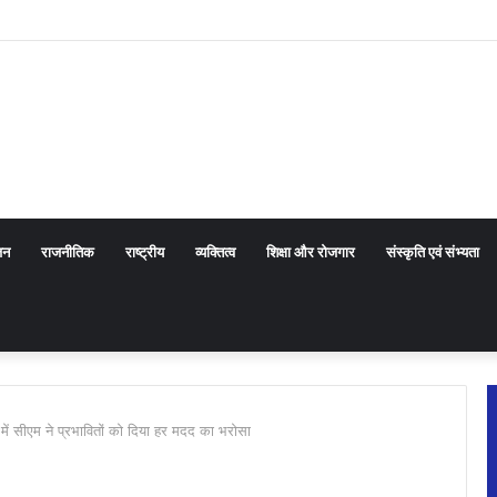
ा किए ऑडेन्स कोल आरोहण के रोमांचक अनुभव
जन
राजनीतिक
राष्ट्रीय
व्यक्तित्व
शिक्षा और रोजगार
संस्कृति एवं संभ्यता
ून में सीएम ने प्रभावितों को दिया हर मदद का भरोसा