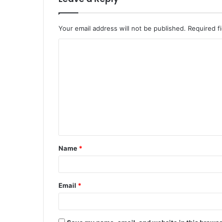
Your email address will not be published.
Required f
C
o
m
m
e
n
t
Name
*
*
Email
*