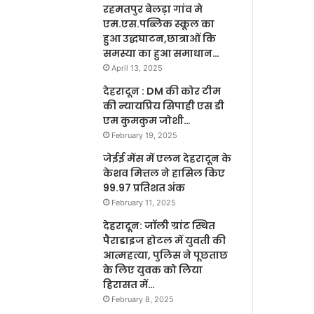
रहमतपुर बेलड़ा गांव मे
एम.एस.पब्लिक स्कूल का
हुआ उद्धघाटन,छात्राओं कि
समस्या का हुआ समाधान…
April 13, 2025
देहरादून : DM की कोर टीम
की न्यायप्रिय सिपाही एस डी
एम कुमकुम जोशी…
February 19, 2025
जेईई मेंस में एलन देहरादून के
केशव मित्तल ने हासिल किए
99.97 प्रतिशत अंक
February 11, 2025
देहरादून: जॉली ग्रांट स्थित
पैराडाइज होटल में युवती की
आत्महत्या, पुलिस ने पूछताछ
के लिए युवक को लिया
हिरासत में…
February 8, 2025