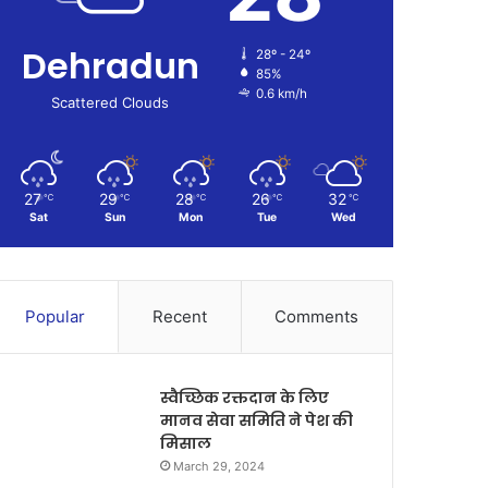
Dehradun
28º - 24º
85%
0.6 km/h
Scattered Clouds
27
29
28
26
32
℃
℃
℃
℃
℃
Sat
Sun
Mon
Tue
Wed
Popular
Recent
Comments
स्वैच्छिक रक्तदान के लिए
मानव सेवा समिति ने पेश की
मिसाल
March 29, 2024