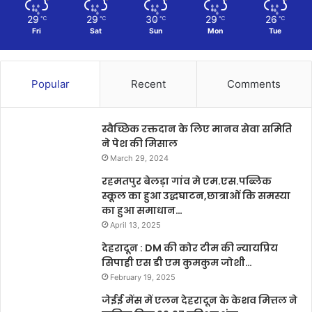
29
29
30
29
26
℃
℃
℃
℃
℃
Fri
Sat
Sun
Mon
Tue
Popular
Recent
Comments
स्वैच्छिक रक्तदान के लिए मानव सेवा समिति
ने पेश की मिसाल
March 29, 2024
रहमतपुर बेलड़ा गांव मे एम.एस.पब्लिक
स्कूल का हुआ उद्धघाटन,छात्राओं कि समस्या
का हुआ समाधान…
April 13, 2025
देहरादून : DM की कोर टीम की न्यायप्रिय
सिपाही एस डी एम कुमकुम जोशी…
February 19, 2025
जेईई मेंस में एलन देहरादून के केशव मित्तल ने