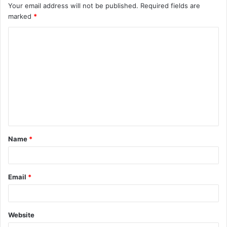
Your email address will not be published.
Required fields are
marked
*
C
o
m
m
e
n
t
Name
*
*
Email
*
Website