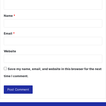
n
t
Name
*
*
Email
*
Website
Save my name, email, and website in this browser for the next
time I comment.