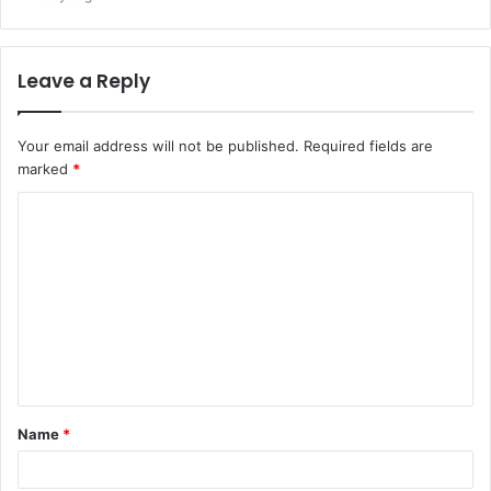
Leave a Reply
Your email address will not be published.
Required fields are
marked
*
C
o
m
m
e
n
t
Name
*
*