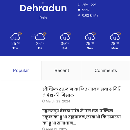
Dehradun
25º - 22º
93%
0.62 km/h
Rain
25
25
30
29
28
℃
℃
℃
℃
℃
Thu
Fri
Sat
Sun
Mon
Popular
Recent
Comments
स्वैच्छिक रक्तदान के लिए मानव सेवा समिति
ने पेश की मिसाल
March 29, 2024
रहमतपुर बेलड़ा गांव मे एम.एस.पब्लिक
स्कूल का हुआ उद्धघाटन,छात्राओं कि समस्या
का हुआ समाधान…
April 13, 2025