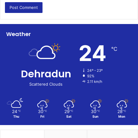
Weather
24
℃
Dehradun
24º - 23º
92%
2.11 km/h
Scattered Clouds
24
30
29
30
28
℃
℃
℃
℃
℃
Thu
Fri
Sat
Sun
Mon