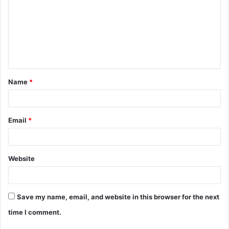
m
m
e
n
t
Name
*
*
Email
*
Website
Save my name, email, and website in this browser for the next
time I comment.