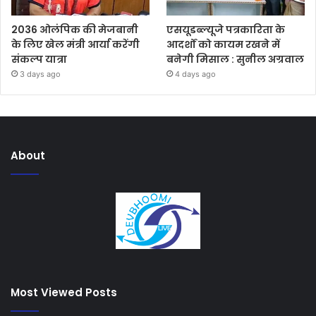
2036 ओलंपिक की मेजबानी
एसयूडब्ल्यूजे पत्रकारिता के
के लिए खेल मंत्री आर्या करेंगी
आदर्शों को कायम रखने में
संकल्प यात्रा
बनेगी मिसाल : सुनील अग्रवाल
3 days ago
4 days ago
About
Most Viewed Posts