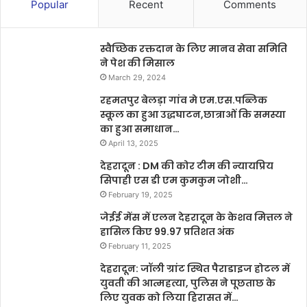
Popular
Recent
Comments
स्वैच्छिक रक्तदान के लिए मानव सेवा समिति
ने पेश की मिसाल
March 29, 2024
रहमतपुर बेलड़ा गांव मे एम.एस.पब्लिक
स्कूल का हुआ उद्धघाटन,छात्राओं कि समस्या
का हुआ समाधान…
April 13, 2025
देहरादून : DM की कोर टीम की न्यायप्रिय
सिपाही एस डी एम कुमकुम जोशी…
February 19, 2025
जेईई मेंस में एलन देहरादून के केशव मित्तल ने
हासिल किए 99.97 प्रतिशत अंक
February 11, 2025
देहरादून: जॉली ग्रांट स्थित पैराडाइज होटल में
युवती की आत्महत्या, पुलिस ने पूछताछ के
लिए युवक को लिया हिरासत में…