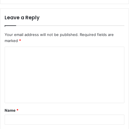
Leave a Reply
Your email address will not be published.
Required fields are
marked
*
C
o
m
m
e
n
t
Name
*
*