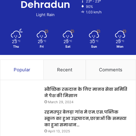
Dehradun
23º - 23º
90%
1.03 km/h
Light Rain
23
29
29
30
29
℃
℃
℃
℃
℃
Thu
Fri
Sat
Sun
Mon
Popular
Recent
Comments
स्वैच्छिक रक्तदान के लिए मानव सेवा समिति
ने पेश की मिसाल
March 29, 2024
रहमतपुर बेलड़ा गांव मे एम.एस.पब्लिक
स्कूल का हुआ उद्धघाटन,छात्राओं कि समस्या
का हुआ समाधान…
April 13, 2025