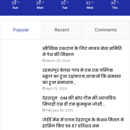
29
29
25
32
30
℃
℃
℃
℃
℃
Sun
Mon
Tue
Wed
Thu
Popular
Recent
Comments
स्वैच्छिक रक्तदान के लिए मानव सेवा समिति
ने पेश की मिसाल
March 29, 2024
रहमतपुर बेलड़ा गांव मे एम.एस.पब्लिक
स्कूल का हुआ उद्धघाटन,छात्राओं कि समस्या
का हुआ समाधान…
April 13, 2025
देहरादून : DM की कोर टीम की न्यायप्रिय
सिपाही एस डी एम कुमकुम जोशी…
February 19, 2025
जेईई मेंस में एलन देहरादून के केशव मित्तल ने
हासिल किए 99.97 प्रतिशत अंक