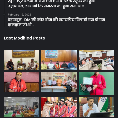
रहमतपुर बेलड़ा गांव मे एम.एस.पब्लिक स्कूल का हुआ
उद्धघाटन,छात्राओं कि समस्या का हुआ समाधान…
February 19, 2025
देहरादून : DM की कोर टीम की न्यायप्रिय सिपाही एस डी एम
कुमकुम जोशी…
Last Modified Posts