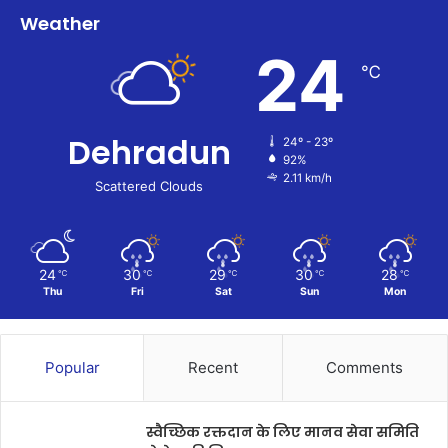
Weather
24
℃
Dehradun
24º - 23º
92%
2.11 km/h
Scattered Clouds
24
30
29
30
28
℃
℃
℃
℃
℃
Thu
Fri
Sat
Sun
Mon
Popular
Recent
Comments
स्वैच्छिक रक्तदान के लिए मानव सेवा समिति