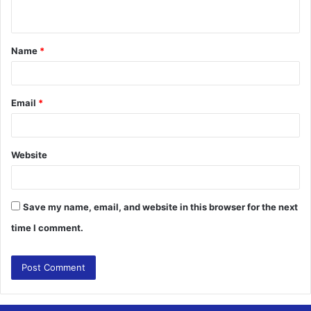
n
t
Name
*
*
Email
*
Website
Save my name, email, and website in this browser for the next
time I comment.