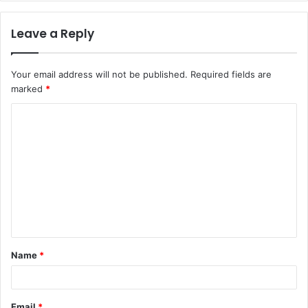
Leave a Reply
Your email address will not be published.
Required fields are
marked
*
C
o
m
m
e
n
t
Name
*
*
Email
*