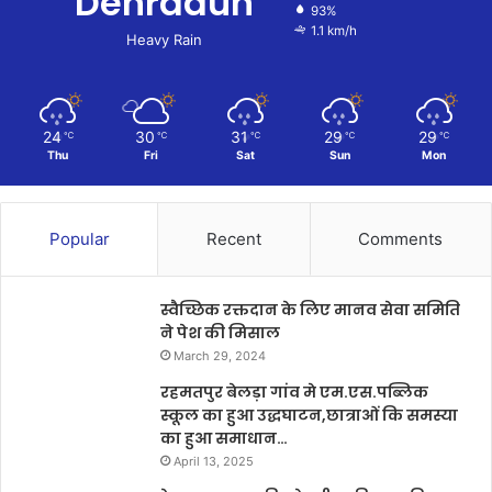
Dehradun
93%
1.1 km/h
Heavy Rain
24
30
31
29
29
℃
℃
℃
℃
℃
Thu
Fri
Sat
Sun
Mon
Popular
Recent
Comments
स्वैच्छिक रक्तदान के लिए मानव सेवा समिति
ने पेश की मिसाल
March 29, 2024
रहमतपुर बेलड़ा गांव मे एम.एस.पब्लिक
स्कूल का हुआ उद्धघाटन,छात्राओं कि समस्या
का हुआ समाधान…
April 13, 2025