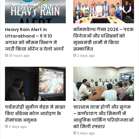
Heavy Rain Alert in
कॉमनवेल्थ गेम्स 2026 – पदक
Uttarakhand – 9 व 10
विजेताओं और प्रशिक्षकों को
अगस्त को मौसम विभाग ने
मुख्यमंत्री धामी ने किया
जारी किया ऑरेंज व येलो अलर्ट
सम्मानित
19 hours ago
2 days ago
पर्वतारोही सुनील नेहरू ने साझा
चारधाम यात्रा होगी और सुगम
किए ऑडेन्स कोल आरोहण के
– कर्णप्रयाग और सिमली में
रोमांचक अनुभव
आधुनिक पार्किंग परियोजनाओं
को मिली रफ्तार
2 days ago
3 days ago