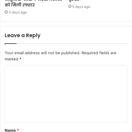
को मिली रफ्तार
5 days ago
3 days ago
Leave a Reply
Your email address will not be published.
Required fields are
marked
*
C
o
m
m
e
n
t
Name
*
*