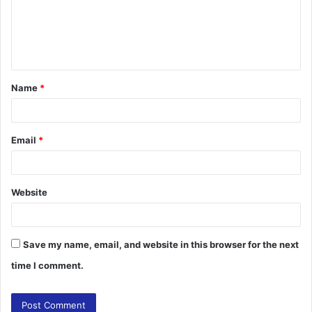
m
e
n
t
Name
*
*
Email
*
Website
Save my name, email, and website in this browser for the next
time I comment.