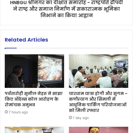
HNBGU श्रीनगर का दीक्षांत समारोह - राष्ट्रपति द्रौपदी
ने राष्ट्र और समाज निर्माण में सकारात्मक भूमिका
निभाने का किया आह्वान
Related Articles
पर्वतारोही सुनील नेहरू ने साझा
चारधाम यात्रा होगी और सुगम –
किए ऑडेन्स कोल आरोहण के
कर्णप्रयाग और सिमली में
रोमांचक अनुभव
आधुनिक पार्किंग परियोजनाओं
को मिली रफ्तार
7 hours ago
1 day ago