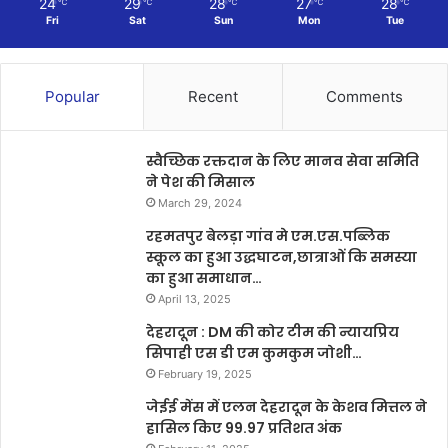
24
29
28
27
28
℃
℃
℃
℃
℃
Fri
Sat
Sun
Mon
Tue
Popular
Recent
Comments
स्वैच्छिक रक्तदान के लिए मानव सेवा समिति
ने पेश की मिसाल
March 29, 2024
रहमतपुर बेलड़ा गांव मे एम.एस.पब्लिक
स्कूल का हुआ उद्धघाटन,छात्राओं कि समस्या
का हुआ समाधान…
April 13, 2025
देहरादून : DM की कोर टीम की न्यायप्रिय
सिपाही एस डी एम कुमकुम जोशी…
February 19, 2025
जेईई मेंस में एलन देहरादून के केशव मित्तल ने
हासिल किए 99.97 प्रतिशत अंक