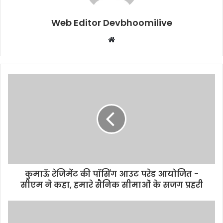
Web Editor Devbhoomilive
Website
कुमाऊॅ रेजिमेंट की पाॅसिंग आउट परेड आयोजित -
सीएम ने कहा, हमारे सैनिक सीमाओं के सजग प्रहरी