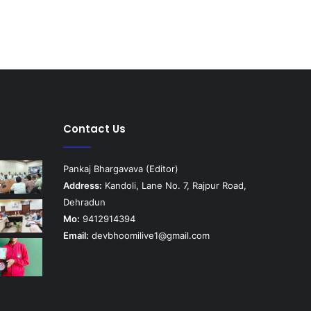
Contact Us
Pankaj Bhargavava (Editor)
Address:
Kandoli, Lane No. 7, Rajpur Road,
Dehradun
Mo:
9412914394
Email:
devbhoomilive1@gmail.com