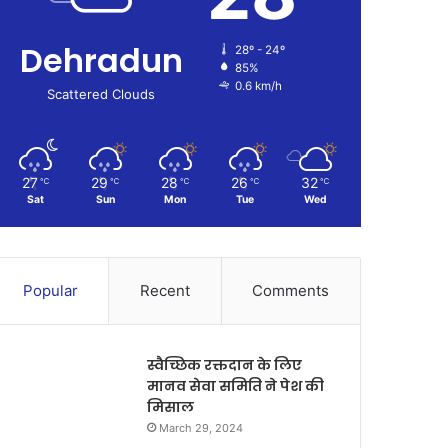
Dehradun
28º - 24º
85%
0.6 km/h
Scattered Clouds
27
29
28
26
32
℃
℃
℃
℃
℃
Sat
Sun
Mon
Tue
Wed
Popular
Recent
Comments
स्वैच्छिक रक्तदान के लिए
मानव सेवा समिति ने पेश की
मिसाल
March 29, 2024