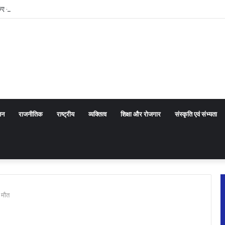
ा किए ऑडेन्स कोल आरोहण के रोमांचक अनुभव
जन
राजनीतिक
राष्ट्रीय
व्यक्तित्व
शिक्षा और रोजगार
संस्कृति एवं संभ्यता
 मौत