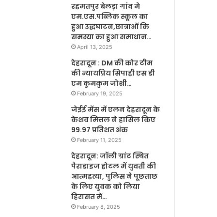
रहमतपुर बेलड़ा गांव मे
एम.एस.पब्लिक स्कूल का
हुआ उद्धघाटन,छात्राओं कि
समस्या का हुआ समाधान…
April 13, 2025
देहरादून : DM की कोर टीम
की न्यायप्रिय सिपाही एस डी
एम कुमकुम जोशी…
February 19, 2025
जेईई मेंस में एलन देहरादून के
केशव मित्तल ने हासिल किए
99.97 प्रतिशत अंक
February 11, 2025
देहरादून: जॉली ग्रांट स्थित
पैराडाइज होटल में युवती की
आत्महत्या, पुलिस ने पूछताछ
के लिए युवक को लिया
हिरासत में…
February 8, 2025