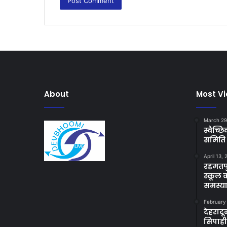
About
Most V
March 29
स्वैच्
समिति 
April 13,
रहमतपु
स्कूल 
समस्य
February
देहराद
सिपाह