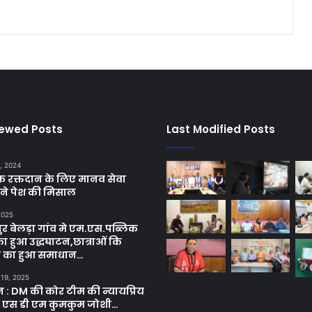
iewed Posts
Last Modified Posts
, 2024
छिक रक्तदान के लिए मानव सेवा
ने पेश की मिसाल
 2025
र बेलड़ा गांव मे एम.एस.पब्लिक
का हुआ उद्धघाटन,छात्राओं कि
ा का हुआ समाधान…
 19, 2025
ून : DM की कोर टीम की न्यायप्रिय
ी एस डी एम कुमकुम जोशी…