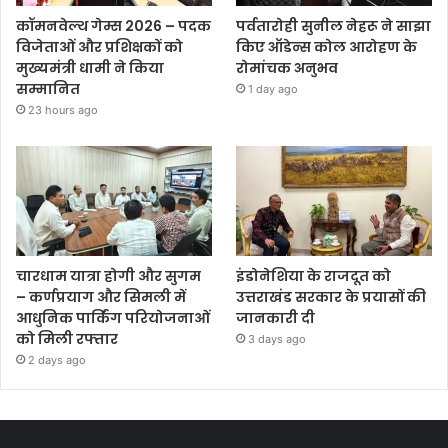
कॉमनवेल्थ गेम्स 2026 – पदक
पर्वतारोही सुनील नेहरू ने साझा
विजेताओं और प्रशिक्षकों को
किए ऑडेन्स कोल आरोहण के
मुख्यमंत्री धामी ने किया
रोमांचक अनुभव
सम्मानित
1 day ago
23 hours ago
चारधाम यात्रा होगी और सुगम
इंडोनेशिया के राजदूत को
– कर्णप्रयाग और सिमली में
उत्तराखंड सरकार के प्रयासों की
आधुनिक पार्किंग परियोजनाओं
जानकारी दी
को मिली रफ्तार
3 days ago
2 days ago