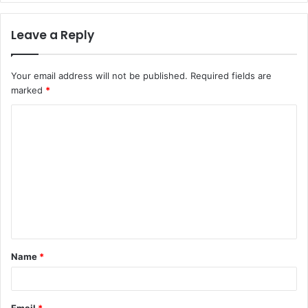
Leave a Reply
Your email address will not be published.
Required fields are
marked
*
C
o
m
m
e
n
t
Name
*
*
Email
*