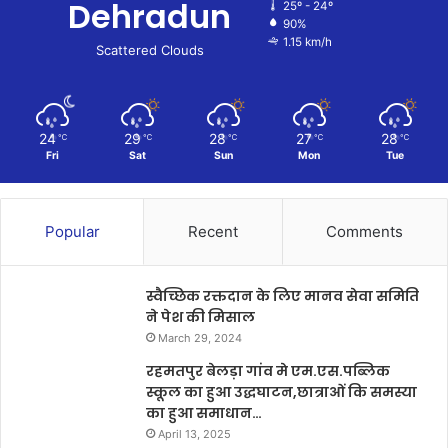
Dehradun
25º - 24º
90%
1.15 km/h
Scattered Clouds
24
29
28
27
28
℃
℃
℃
℃
℃
Fri
Sat
Sun
Mon
Tue
Popular
Recent
Comments
स्वैच्छिक रक्तदान के लिए मानव सेवा समिति
ने पेश की मिसाल
March 29, 2024
रहमतपुर बेलड़ा गांव मे एम.एस.पब्लिक
स्कूल का हुआ उद्धघाटन,छात्राओं कि समस्या
का हुआ समाधान…
April 13, 2025