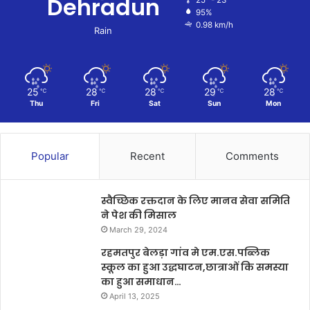
Dehradun
25º - 23º
95%
0.98 km/h
Rain
25
28
28
29
28
℃
℃
℃
℃
℃
Thu
Fri
Sat
Sun
Mon
Popular
Recent
Comments
स्वैच्छिक रक्तदान के लिए मानव सेवा समिति
ने पेश की मिसाल
March 29, 2024
रहमतपुर बेलड़ा गांव मे एम.एस.पब्लिक
स्कूल का हुआ उद्धघाटन,छात्राओं कि समस्या
का हुआ समाधान…
April 13, 2025