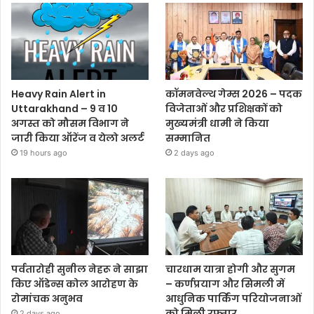
Heavy Rain Alert in
कॉमनवेल्थ गेम्स 2026 – पदक
Uttarakhand – 9 व 10
विजेताओं और प्रशिक्षकों को
अगस्त को मौसम विभाग ने
मुख्यमंत्री धामी ने किया
जारी किया ऑरेंज व येलो अलर्ट
सम्मानित
19 hours ago
2 days ago
पर्वतारोही सुनील नेहरू ने साझा
चारधाम यात्रा होगी और सुगम
किए ऑडेन्स कोल आरोहण के
– कर्णप्रयाग और सिमली में
रोमांचक अनुभव
आधुनिक पार्किंग परियोजनाओं
को मिली रफ्तार
2 days ago