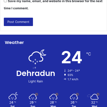
Save my name, email, and website in this browser for the next
time I comment.
Weather
24
℃
Dehradun
24º - 24º
93%
1.7 km/h
Light Rain
24
29
28
26
32
℃
℃
℃
℃
℃
Sat
Sun
Mon
Tue
Wed