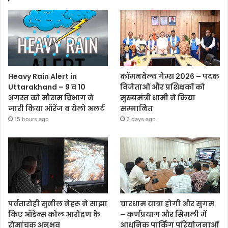
Heavy Rain Alert in
कॉमनवेल्थ गेम्स 2026 – पदक
Uttarakhand – 9 व 10
विजेताओं और प्रशिक्षकों को
अगस्त को मौसम विभाग ने
मुख्यमंत्री धामी ने किया
जारी किया ऑरेंज व येलो अलर्ट
सम्मानित
15 hours ago
2 days ago
पर्वतारोही सुनील नेहरू ने साझा
चारधाम यात्रा होगी और सुगम
किए ऑडेन्स कोल आरोहण के
– कर्णप्रयाग और सिमली में
रोमांचक अनुभव
आधुनिक पार्किंग परियोजनाओं