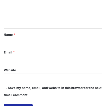
m
e
n
t
Name
*
*
Email
*
Website
Save my name, email, and website in this browser for the next
time I comment.