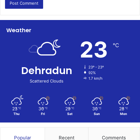
Weather
23
℃
Dehradun
23º - 23º
92%
1.7 km/h
Scattered Clouds
23
30
29
30
28
℃
℃
℃
℃
℃
Thu
Fri
Sat
Sun
Mon
Popular
Recent
Comments