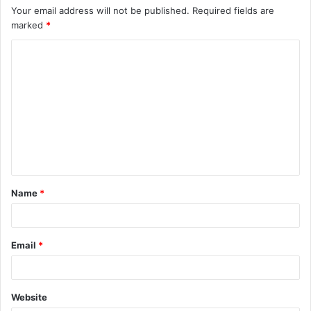
Your email address will not be published.
Required fields are
marked
*
C
o
m
m
e
n
t
Name
*
*
Email
*
Website