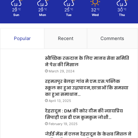
29
29
25
32
30
℃
℃
℃
℃
℃
Sun
Mon
Tue
Wed
Thu
Popular
Recent
Comments
स्वैच्छिक रक्तदान के लिए मानव सेवा समिति
ने पेश की मिसाल
March 29, 2024
रहमतपुर बेलड़ा गांव मे एम.एस.पब्लिक
स्कूल का हुआ उद्धघाटन,छात्राओं कि समस्या
का हुआ समाधान…
April 13, 2025
देहरादून : DM की कोर टीम की न्यायप्रिय
सिपाही एस डी एम कुमकुम जोशी…
February 19, 2025
जेईई मेंस में एलन देहरादून के केशव मित्तल ने