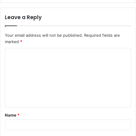
Leave a Reply
Your email address will not be published.
Required fields are
marked
*
C
o
m
m
e
n
t
Name
*
*