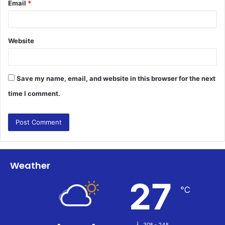
Email
*
Website
Save my name, email, and website in this browser for the next
time I comment.
Weather
27
℃
30º - 24º