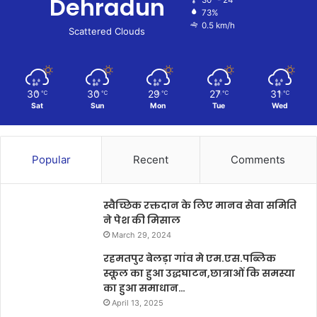
Dehradun
73%
0.5 km/h
Scattered Clouds
30
30
29
27
31
℃
℃
℃
℃
℃
Sat
Sun
Mon
Tue
Wed
Popular
Recent
Comments
स्वैच्छिक रक्तदान के लिए मानव सेवा समिति
ने पेश की मिसाल
March 29, 2024
रहमतपुर बेलड़ा गांव मे एम.एस.पब्लिक
स्कूल का हुआ उद्धघाटन,छात्राओं कि समस्या
का हुआ समाधान…
April 13, 2025