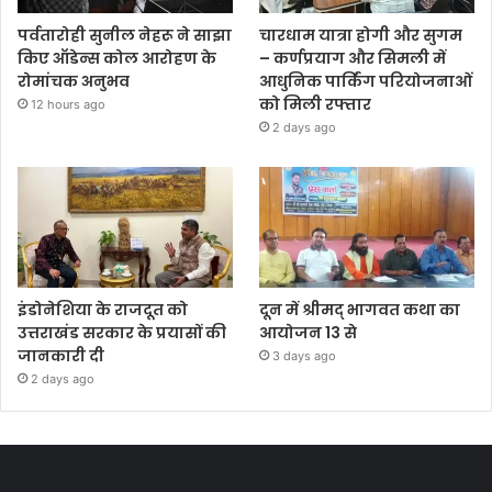
पर्वतारोही सुनील नेहरू ने साझा
चारधाम यात्रा होगी और सुगम
किए ऑडेन्स कोल आरोहण के
– कर्णप्रयाग और सिमली में
रोमांचक अनुभव
आधुनिक पार्किंग परियोजनाओं
को मिली रफ्तार
12 hours ago
2 days ago
इंडोनेशिया के राजदूत को
दून में श्रीमद् भागवत कथा का
उत्तराखंड सरकार के प्रयासों की
आयोजन 13 से
जानकारी दी
3 days ago
2 days ago