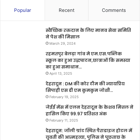
Popular
Recent
Comments
स्वैच्छिक रक्तदान के लिए मानव सेवा समिति
ने पेश की मिसाल
March 29, 2024
रहमतपुर बेलड़ा गांव मे एम.एस.पब्लिक
स्कूल का हुआ उद्धघाटन,छात्राओं कि समस्या
का हुआ समाधान…
April 13, 2025
देहरादून : DM की कोर टीम की न्यायप्रिय
सिपाही एस डी एम कुमकुम जोशी…
February 19, 2025
जेईई मेंस में एलन देहरादून के केशव मित्तल ने
हासिल किए 99.97 प्रतिशत अंक
February 11, 2025
देहरादून: जॉली ग्रांट स्थित पैराडाइज होटल में
युवती की आत्महत्या, पुलिस ने पूछताछ के