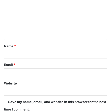
o
m
m
e
n
t
Name
*
*
Email
*
Website
Save my name, email, and website in this browser for the next
time I comment.