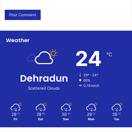
Weather
24
℃
Dehradun
29º - 24º
90%
0.76 km/h
Scattered Clouds
29
29
30
29
26
℃
℃
℃
℃
℃
Fri
Sat
Sun
Mon
Tue