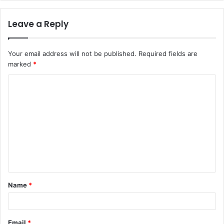
Leave a Reply
Your email address will not be published.
Required fields are
marked
*
C
o
m
m
e
n
t
Name
*
*
Email
*