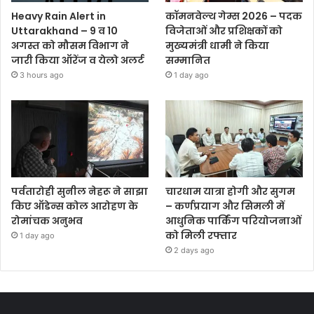
Heavy Rain Alert in
कॉमनवेल्थ गेम्स 2026 – पदक
Uttarakhand – 9 व 10
विजेताओं और प्रशिक्षकों को
अगस्त को मौसम विभाग ने
मुख्यमंत्री धामी ने किया
जारी किया ऑरेंज व येलो अलर्ट
सम्मानित
3 hours ago
1 day ago
पर्वतारोही सुनील नेहरू ने साझा
चारधाम यात्रा होगी और सुगम
किए ऑडेन्स कोल आरोहण के
– कर्णप्रयाग और सिमली में
रोमांचक अनुभव
आधुनिक पार्किंग परियोजनाओं
को मिली रफ्तार
1 day ago
2 days ago