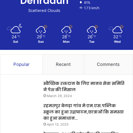
Dehradun
91%
1.73 km/h
Scattered Clouds
24
29
28
26
32
℃
℃
℃
℃
℃
Sat
Sun
Mon
Tue
Wed
Popular
Recent
Comments
स्वैच्छिक रक्तदान के लिए मानव सेवा समिति
ने पेश की मिसाल
March 29, 2024
रहमतपुर बेलड़ा गांव मे एम.एस.पब्लिक
स्कूल का हुआ उद्धघाटन,छात्राओं कि समस्या
का हुआ समाधान…
April 13, 2025