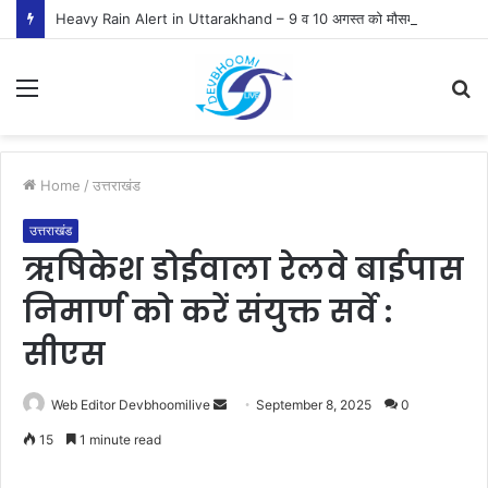
Heavy Rain Alert in Uttarakhand – 9 व 10 अगस्त को मौसम विभाग ने जारी किया ऑरेंज व येलो अलर्ट
Menu
S
fo
Home
/
उत्तराखंड
उत्तराखंड
ऋषिकेश डोईवाला रेलवे बाईपास
निमार्ण को करें संयुक्त सर्वे :
सीएस
Send
Web Editor Devbhoomilive
September 8, 2025
0
an
15
1 minute read
email