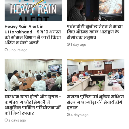
Heavy Rain Alert in
पर्वतारोही सुनील नेहरू ने साझा
Uttarakhand – 9 व 10 अगस्त
किए ऑडेन्स कोल आरोहण के
को मौसम विभाग ने जारी किया
रोमांचक अनुभव
ऑरेंज व येलो अलर्ट
1 day ago
3 hours ago
चारधाम यात्रा होगी और सुगम –
राजस्व पुलिस एवं भूलेख सर्वेक्षण
कर्णप्रयाग और सिमली में
संस्थान अल्मोड़ा की सेवायें होंगी
आधुनिक पार्किंग परियोजनाओं
दुरूस्त
को मिली रफ्तार
4 days ago
2 days ago